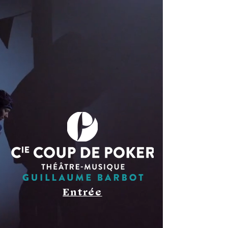
Entrée